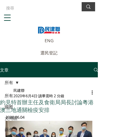
ENG
選民登記
文章
所有
民建聯
所有
2020年6月4日
讀畢需時 2 分鐘
約見特首辦主任及食衛局局長討論粵港
國際
澳三地通關檢疫安排
2020.06.04
大灣區
兩會