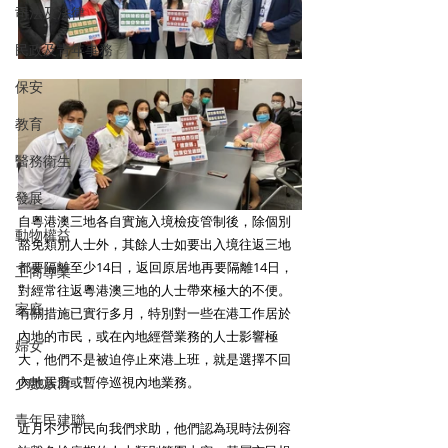
司法及法律
民政及青年事務
保安
教育
醫務衛生
發展
自粵港澳三地各自實施入境檢疫管制後，除個別
動物權益
豁免類別人士外，其餘人士如要出入境往返三地
都要隔離至少14日，返回原居地再要隔離14日，
工商專業
對經常往返粵港澳三地的人士帶來極大的不便。
家庭
有關措施已實行多月，特別對一些在港工作居於
內地的市民，或在內地經營業務的人士影響極
婦女
大，他們不是被迫停止來港上班，就是選擇不回
內地居所或暫停巡視內地業務。 
少數族裔
青年民建聯
近月不少市民向我們求助，他們認為現時法例容