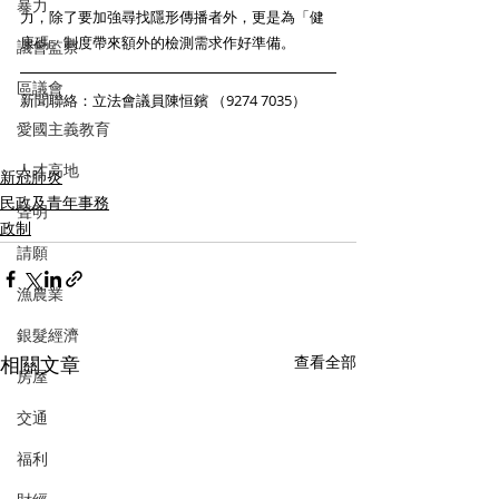
暴力
力，除了要加強尋找隱形傳播者外，更是為「健
康碼」制度帶來額外的檢測需求作好準備。 
議會監察
區議會
新聞聯絡：立法會議員陳恒鑌 （9274 7035） 
愛國主義教育
人才高地
新冠肺炎
民政及青年事務
聲明
政制
請願
漁農業
銀髮經濟
相關文章
查看全部
房屋
交通
福利