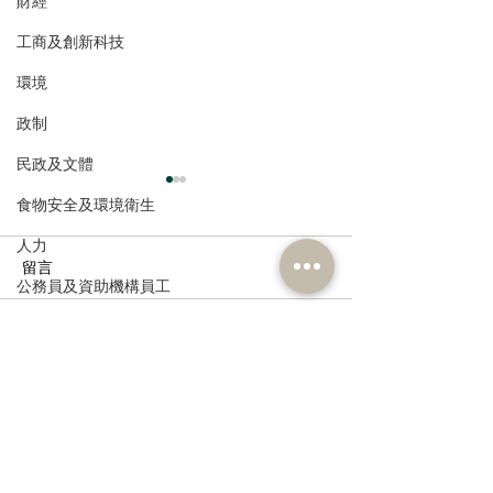
財經
工商及創新科技
環境
政制
民政及文體
食物安全及環境衛生
人力
留言
公務員及資助機構員工
經濟及發展
撰寫留言......
民建聯熱烈回應習近平主
回應鄉郊地區營
資訊科技及廣播
席建黨105周年重要講話精
和民宿新指引
神聲明
訂閱《建聞》電子版和其他電子