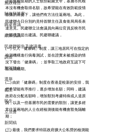
許豁免檢疫期的人士類別範圍太窄，基層市民根
施政報告
本沒有機會取得名額，故希望能在有效防範疫情
財政預算案
散播的前提下，讓他們有方法往返兩地。為此，
民建聯今日分別約見特首辦主任及食衛局局長表
圓桌會議
達意見。民建聯立法會議員向兩位官員反映市民
的困境及提出建議。民建聯建議， 
政策倡議
民建聯報告及建議書
(一) 引入「健康碼」制度，讓三地居民可在指定的
檢測機構進行病毒測試，並在證實未被感染的情
調查
況下發出「健康碼」；並爭取三地政府互認下可
新冠肺炎
豁免隔離期。 
選舉
(二) 由於「健康碼」制度在香港是較新的安排，我
們希望能有序推行，逐步增加名額；同時，建議
義工
政府在分配名額時，增加類別考慮特殊或人道原
民生
因，以及一些基層市民的需要的類別，讓更多經
常往返兩地的人士在經檢測後能有機會豁免隔離
立法會
期； 
新聞稿
(三) 最後，我們要求特區政府擴大公私營的檢測能