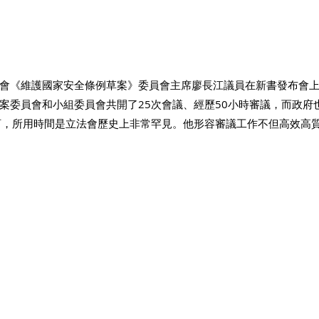
會《維護國家安全條例草案》委員會主席廖長江議員在新書發布會
案委員會和小組委員會共開了25次會議、經歷50小時審議，而政府
訂，所用時間是立法會歷史上非常罕見。他形容審議工作不但高效高