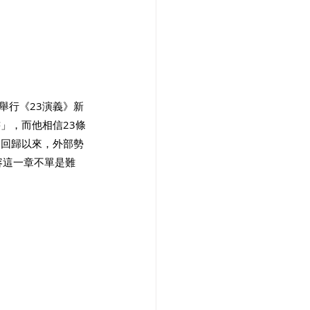
舉行《23演義》新
」，而他相信23條
自回歸以來，外部勢
容這一章不單是難