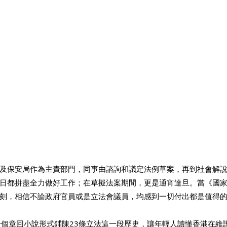
及保安局作為主責部門，同事由諮詢和議定法例草案，再到社會解
日都拼盡全力做好工作；在草擬法案期間，更是通宵達旦。當《國
刻，相信不論政府官員或是立法會議員，均感到一切付出都是值得的
一個章回小說形式鋪陳23條立法這一段歷史，讓年輕人讀懂香港在維