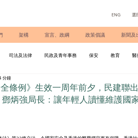
ENG
選
們
架構
宣言、政綱
政策倡議
新聞及
司法及法律
民政及青年事務
保安
教育
醫
4 分鐘
庭
婦女
少數族裔
青年民建聯
施政報告
財
安全條例》生效一周年前夕，民建聯
，鄧炳強局長：讓年輕人讀懂維護國
書
調查
新冠肺炎
選舉
義工
民生
立