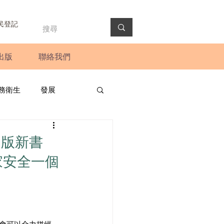
民登記
出版
聯絡我們
務衛生
發展
政預算案
圓桌會議
出版新書
家安全一個
法會
新聞稿