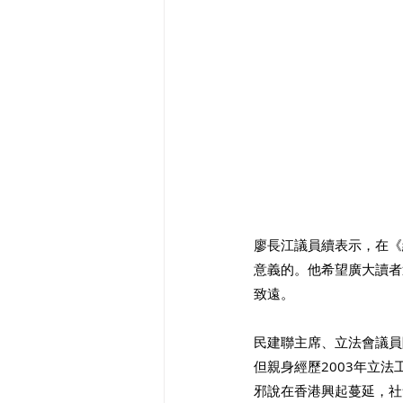
廖長江議員續表示，在《
意義的。他希望廣大讀者
致遠。 
民建聯主席、立法會議員
但親身經歷2003年立
邪說在香港興起蔓延，社