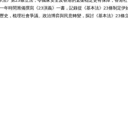
本法》第23條立法，令國家安全及香港的繁榮穩定更有保障，香港
一年時間籌備撰寫《23演義》一書，記錄從《基本法》23條制定伊
歷史，梳理社會爭議、政治博弈與民意轉變，探討《基本法》23條
 