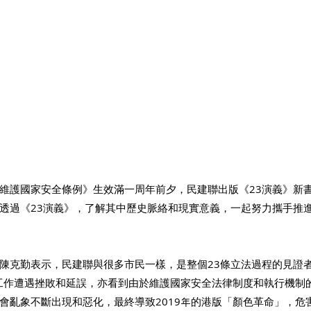
維護國家安全條例》生效滿一周年前夕，民建聯出版《23演義》新
透過《23演義》，了解其中歷史脈絡和現實意義，一起努力攜手推
陳克勤表示，民建聯與很多市民一樣，是整個23條立法過程的見證
法工作遭遇挫敗和延誤，亦看到由於維護國家安全法律制度和執行機制
會亂象不斷出現和惡化，最終導致2019年的港版「顏色革命」，危