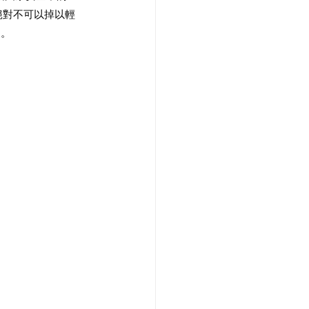
絕對不可以掉以輕
。 