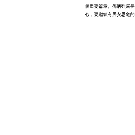
個重要篇章。鄧炳強局長
心，要繼續有居安思危的