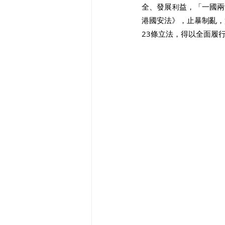
全、發展利益，「一國兩
港國安法》，止暴制亂，
23條立法，得以全面履