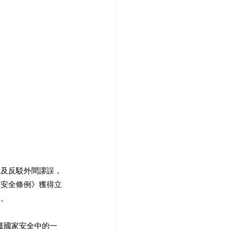
說及反駁外間謬誤，
家安全條例》獲得立
。 
護國家安全中的一