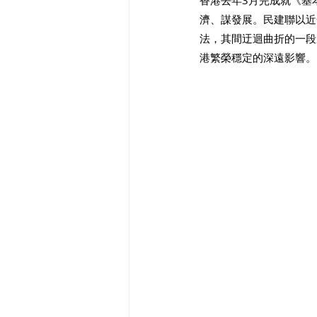
香港去年3月完成就《基
濟、謀發展。民建聯以近
法，其間迂迴曲折的一段
港繁榮穩定的深遠影響。