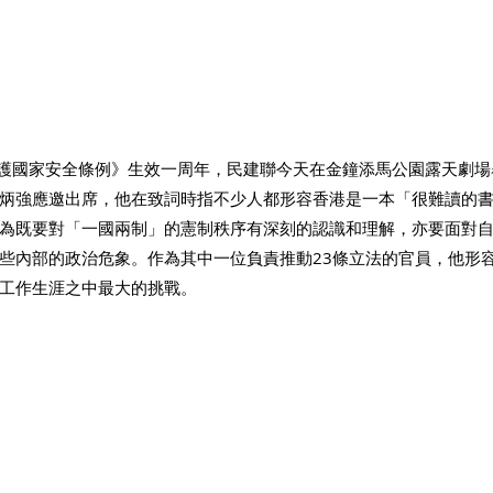
維護國家安全條例》生效一周年，民建聯今天在金鐘添馬公園露天劇場
炳強應邀出席，他在致詞時指不少人都形容香港是一本「很難讀的書
為既要對「一國兩制」的憲制秩序有深刻的認識和理解，亦要面對
些內部的政治危象。作為其中一位負責推動23條立法的官員，他形
工作生涯之中最大的挑戰。 