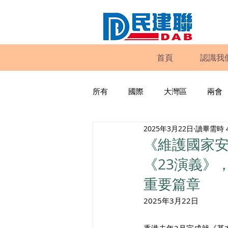
首頁
認識我
所有
國際
大灣區
兩會
2025年3月22日
讀畢需時 
動物權益
工商專業
家
《維護國家
《23演義》
政策倡議
民建聯報告及建議
重要篇章
2025年3月22日 
暴力
議會監察
區議會