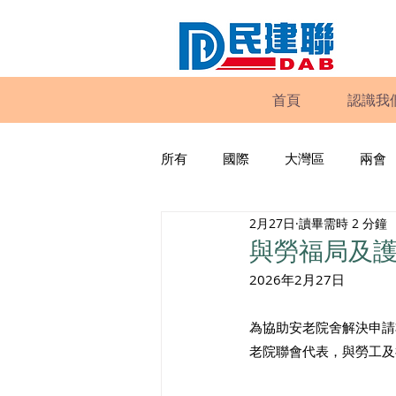
首頁
認識我
所有
國際
大灣區
兩會
2月27日
讀畢需時 2 分鐘
動物權益
工商專業
家
與勞福局及
2026年2月27日
政策倡議
民建聯報告及建議
為協助安老院舍解決申請
老院聯會代表，與勞工及
暴力
議會監察
區議會