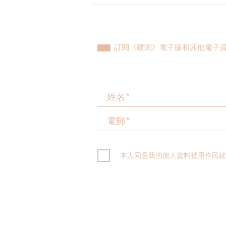
民建聯參觀九龍動物管理及動
物福利綜合大樓，與政府就修
例提升動物福利、打擊走私進
行探討
訂閱《建聞》電子版和其他電子
本人同意我的個人資料被用作民建