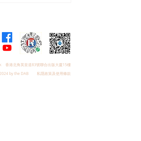
會議員林琳、蘇紹聰共同
加強生殖科技監管 加強輔
育保障
k
香港北角英皇道83號聯合出版大廈15樓
2024 by the DAB
私隱政策及使用條款