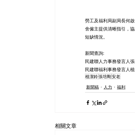
勞工及福利局副局長何啟
舍僱主提供清晰指引，協
短缺情況。
新聞查詢:
民建聯人力事務發言人張培剛 
民建聯福利事務發言人植潔鈴 
植潔鈴
張培剛
安老
新聞稿
人力
福利
相關文章