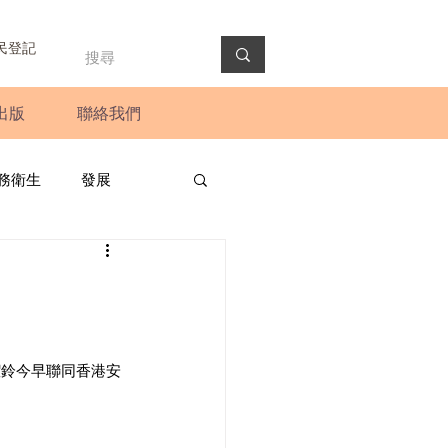
民登記
出版
聯絡我們
務衛生
發展
政預算案
圓桌會議
法會
新聞稿
潔鈴今早聯同香港安