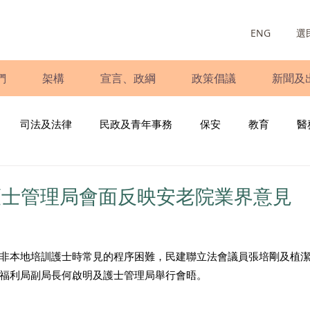
ENG
選
們
架構
宣言、政綱
政策倡議
新聞及
司法及法律
民政及青年事務
保安
教育
醫
庭
婦女
少數族裔
青年民建聯
施政報告
財
護士管理局會面反映安老院業界意見
書
調查
新冠肺炎
選舉
義工
民生
立
非本地培訓護士時常見的程序困難，民建聯立法會議員張培剛及植
福利局副局長何啟明及護士管理局舉行會晤。