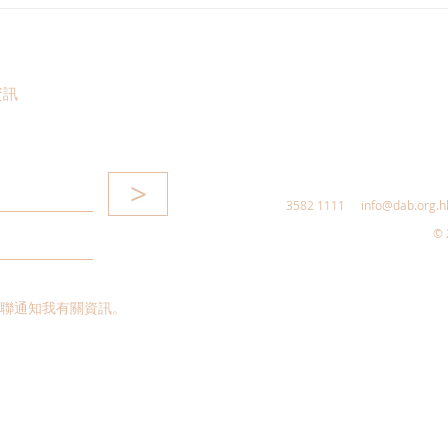
港區全國人大代表團考察安徽
立法
涇縣，調研紅色文化保護與非
敦促
遺活態傳承
助生
資訊
>
3582 1111
info@dab.org.h
© 
聯通知我有關資訊。