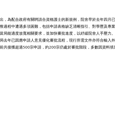
出，為配合政府有關聘請合資格護士的新規例，院舍早於去年四月
惟過程中遭遇多項困難，包括申請表格缺乏清晰指引、對學歷及專
當局能適度放寬相關要求，並加快審批進度，以紓緩院舍人手壓力
局去年已因應申請人意見優化審批流程，現行所需文件亦符合輸入
前共接獲超過500宗申請，約200宗仍處於審批階段，多數因資料