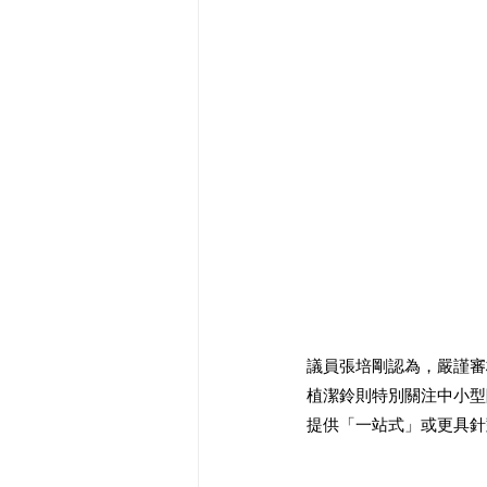
議員張培剛認為，嚴謹審
植潔鈴則特別關注中小型
提供「一站式」或更具針