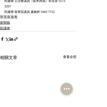
民建聯 立法會議員（新界西南）郭芙蓉 5573 
3207
民建聯 葵青區議員 盧婉婷 5483 7722
郭芙蓉
葵青
新聞稿
區議會
相關文章
查看全部