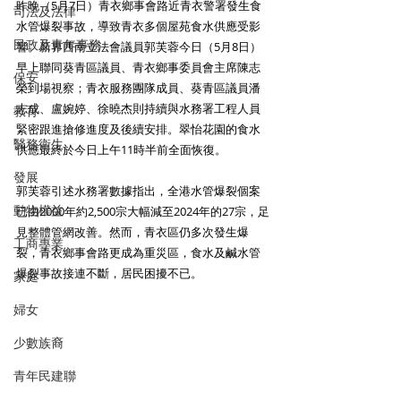
昨晚（5月7日）青衣鄉事會路近青衣警署發生食
司法及法律
水管爆裂事故，導致青衣多個屋苑食水供應受影
民政及青年事務
響。新界西南立法會議員郭芙蓉今日（5月8日）
早上聯同葵青區議員、青衣鄉事委員會主席陳志
保安
榮到場視察；青衣服務團隊成員、葵青區議員潘
志成、盧婉婷、徐曉杰則持續與水務署工程人員
教育
緊密跟進搶修進度及後續安排。翠怡花園的食水
醫務衛生
供應最終於今日上午11時半前全面恢復。
發展
郭芙蓉引述水務署數據指出，全港水管爆裂個案
動物權益
已由2000年約2,500宗大幅減至2024年的27宗，足
見整體管網改善。然而，青衣區仍多次發生爆
工商專業
裂，青衣鄉事會路更成為重災區，食水及鹹水管
爆裂事故接連不斷，居民困擾不已。
家庭
婦女
少數族裔
青年民建聯