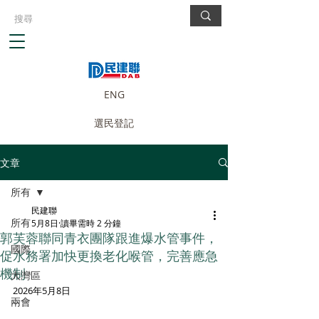
ENG
選民登記
文章
所有
民建聯
所有
5月8日
讀畢需時 2 分鐘
郭芙蓉聯同青衣團隊跟進爆水管事件，
國際
促水務署加快更換老化喉管，完善應急
機制
大灣區
2026年5月8日
兩會