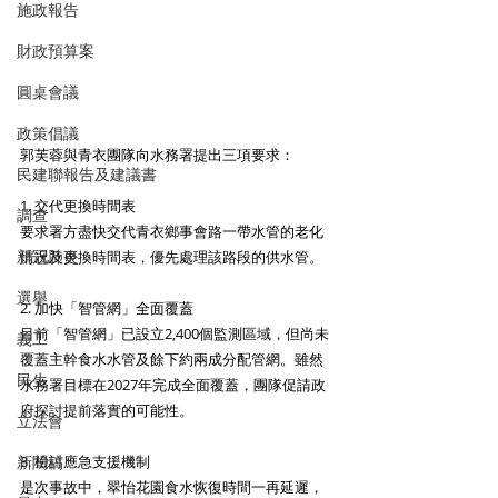
施政報告
財政預算案
圓桌會議
政策倡議
郭芙蓉與青衣團隊向水務署提出三項要求：
民建聯報告及建議書
1. 交代更換時間表
調查
要求署方盡快交代青衣鄉事會路一帶水管的老化
新冠肺炎
情况及更換時間表，優先處理該路段的供水管。
選舉
2. 加快「智管網」全面覆蓋
目前「智管網」已設立2,400個監測區域，但尚未
義工
覆蓋主幹食水水管及餘下約兩成分配管網。雖然
民生
水務署目標在2027年完成全面覆蓋，團隊促請政
府探討提前落實的可能性。
立法會
新聞稿
3. 檢討應急支援機制
是次事故中，翠怡花園食水恢復時間一再延遲，