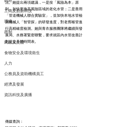
財經
法。她提出兩項建議，一是按「風險為本」原
則，加快更換高風險區域的老化水管；二是善用
工商及創新科技
「管道機械人聯合實驗室」，並加快本地水管檢
環境
測機械人「智管探」的研發進度，對老舊喉管進
行高精確度檢測。她與青衣服務團隊將繼續與發
政制
展局、水務署緊密聯繫，要求就區內水管改善計
劃提交具體時間表。
民政及文體
食物安全及環境衛生
人力
公務員及資助機構員工
經濟及發展
資訊科技及廣播
傳媒查詢：