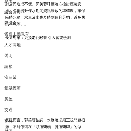
暴力
對居民造成不便。郭芙蓉呼籲署方檢討應急安
排，包括提升停水期間資訊發放的準確度，確保
議會監察
臨時水箱、水車及水袋及時到位且足夠，避免居
區議會
民「乾等」。
愛國主義教育
長遠對策：更換老化喉管 引入智能檢測
人才高地
聲明
請願
漁農業
銀髮經濟
房屋
交通
長遠而言，郭芙蓉強調，水務署必須正視問題根
福利
源，不能停留在「頭痛醫頭、腳痛醫腳」的做