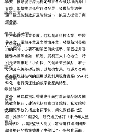
暴力
框架、推動發行港元穩定幣在各金融領域的應用
實踐；加快推進低空經濟發展；發展新能源交
議會監察
通；建立智慧政府及智慧城市；以及支援電子商
貿發展。
區議會
愛國主義教育
在推動多元產業發展，包括創新科技產業、中醫
藥產業、電競產業及文體旅產業，發掘新增長動
人才高地
力的同時，亦要不斷鞏固傳統優勢，鞏固提升香
聲明
港作為國際金融、航運、貿易三大中心地位，特
別是透過推動「小而快」的創新業務試點、着手
請願
立法及完善基礎設施，以加強貿易、航運及金融
業在區塊鏈技術的應用以及利用現實資產(RWA)代
漁農業
幣化，進行廣泛性的數字化產業轉型。
銀髮經濟
此外，民建聯提出香港應全面打造留學品牌及國
房屋
際教育樞紐，建議包括放寬自資院校、私立院校
及國際學校的招生名額限制、簡化課程審批流
交通
程；推動DSE國際化，研究適度修訂《未成年人監
福利
護條例》，增設監護人制度，將香港打造成國際
教育樞紐的措施擴展至中學以至小學教育層面；