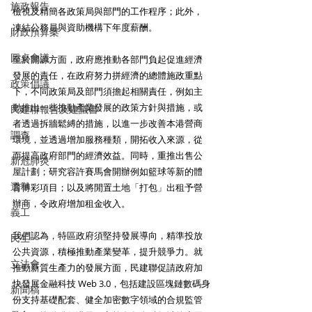
施政報告
檢視及精簡各政策局與部門的工作程序；此外，
凍結公務員與資助機構下年度薪酬。
財政預算案
圓桌會議
至於開源方面，政府應推動各部門負起促進經濟
發展的責任，在政府努力拼經濟的總體施政重點
政策倡議
下，不同政策局及部門須擔起相關責任，例如主
動推出一些推動產業發展的政策方針與措施，或
民建聯報告及建議書
者透過拆牆鬆縛的措施，以進一步改善本港營商
調查
環境，並透過增加服務種類，開拓收入來源，從
而提高政府部門的經濟效益。同時，重推出售公
新冠肺炎
屋計劃；研究容許賽馬會開辦例如籃球等新的體
選舉
育博彩項目；以及將閒置土地「打包」出租予營
辦商，令政府增加租金收入。
義工
我們認為，特區政府須堅持發展導向，精準投放
民生
公共資源，積極推動產業變革，提升競爭力。就
立法會
推動新質生產力的發展方面，民建聯促請政府加
快發展金融科技 Web 3.0，包括建設區塊鏈數碼身
新聞稿
份支持基礎配套、健全加密數字領域的合規監管