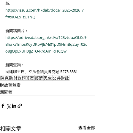
版:
https://issuu.com/hkdab/docs/_2025-2026_?
fr=xKAE9_zU1NQ
新聞稿圖片：
https://odrive.dab.org.hk/d/s/123vtduaOL0e9f
Bha7z1mosK6yDKbVJB/4i01pD9HmBq2uyT02u
o8gQpExBH9gZTQ-RrdAmFcHCQw
新聞查詢：
民建聯主席、立法會議員陳克勤 5275 5581
陳克勤
財政預算案
經濟
民生
公共財政
財政預算案
新聞稿
相關文章
查看全部