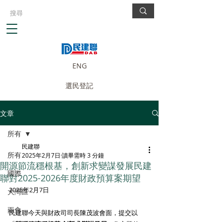
ENG
選民登記
文章
所有
民建聯
所有
2025年2月7日
讀畢需時 3 分鐘
開源節流穩根基，創新求變謀發展民建
國際
聯對2025-2026年度財政預算案期望
2025年2月7日
大灣區
兩會
民建聯今天與財政司司長陳茂波會面，提交以