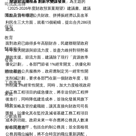
「
開源節流穩根基 創新求變謀發展
」為主題的
司法及法律
《2025-2026年度財政預算案期望》建議書。建議
民政及青年事務
重點分別有穩定公共財政、拼搏振經濟以及改革
利民生三大方面，就着15個範疇，提出合共286項
保安
建議。
教育
面對政府已錄得多年高額財赤，民建聯期望政府
醫務衛生
今年加大開源與節流力度，並盡力維持對弱勢基
層的支援。節流方面，建議除了現行「資源效率
發展
優化計劃」，各部門節省 1%經常開支，供優化和
動物權益
推出新的公共服務外，政府應制定另一經常性開
支削減計劃，要求各部門在新一個財政年度，額
工商專業
外削減 3%經常性開支。同時，加大力度檢視政府
的工務工程項目的緩急優次，將非迫切的工程押
家庭
後進行，同時降低建造成本，並強化發展局旗下
婦女
項目策略及管控處職能，讓其直接向財政司司長
匯報，以優化其在監控及減省基建工務工程項目
少數族裔
成本的功能。政府未來一年亦應將公務員人數凍
結在現有水平，包括合約制公務員；並全面檢視
青年民建聯
公務員職位編制，將不合時宜的職位重新調配，