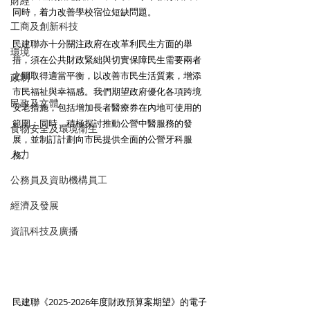
財經
同時，着力改善學校宿位短缺問題。
工商及創新科技
民建聯亦十分關注政府在改革利民生方面的舉
環境
措，須在公共財政緊絀與切實保障民生需要兩者
之間取得適當平衡，以改善市民生活質素，增添
政制
市民福祉與幸福感。我們期望政府優化各項跨境
民政及文體
安老措施，包括增加長者醫療券在內地可使用的
範圍；同時，積極探討推動公營中醫服務的發
食物安全及環境衛生
展，並制訂計劃向市民提供全面的公營牙科服
人力
務。
公務員及資助機構員工
經濟及發展
資訊科技及廣播
民建聯《2025-2026年度財政預算案期望》的電子