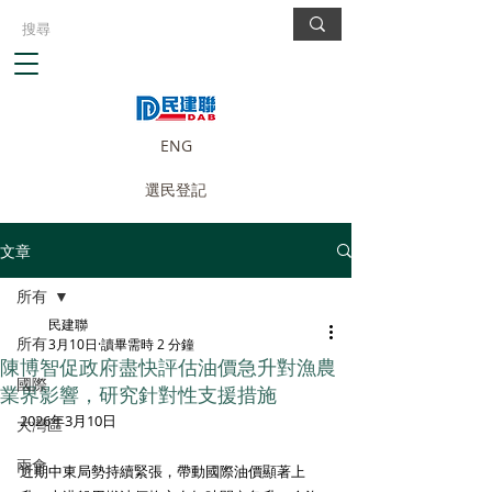
ENG
選民登記
文章
所有
民建聯
所有
3月10日
讀畢需時 2 分鐘
陳博智促政府盡快評估油價急升對漁農
國際
業界影響，研究針對性支援措施
2026年3月10日
大灣區
兩會
近期中東局勢持續緊張，帶動國際油價顯著上