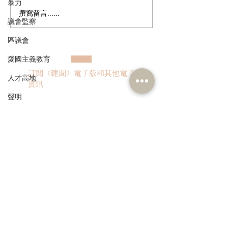
暴力
撰寫留言......
多了解、規律生活、保持
香港註冊中醫學
議會監察
社交，有助改善「長新
林蓓茵博士推介
冠」患者負面情緒
湯，助紓緩「長
區議會
體疲倦等徵狀
愛國主義教育
訂閱《建聞》電子版和其他電子
人才高地
資訊
聲明
請願
漁農業
銀髮經濟
>
房屋
交通
本人同意我的個人資料被用
福利
作民建聯通知我有關資訊。