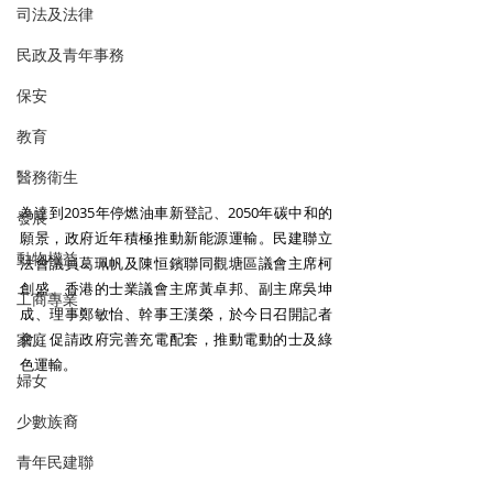
司法及法律
民政及青年事務
保安
教育
醫務衛生
為達到2035年停燃油車新登記、2050年碳中和的
發展
願景，政府近年積極推動新能源運輸。民建聯立
動物權益
法會議員葛珮帆及陳恒鑌聯同觀塘區議會主席柯
創盛、香港的士業議會主席黃卓邦、副主席吳坤
工商專業
成、理事鄭敏怡、幹事王漢榮，於今日召開記者
家庭
會，促請政府完善充電配套，推動電動的士及綠
色運輸。
婦女
少數族裔
青年民建聯