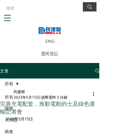
ENG
選民登記
文章
所有
民建聯
所有
2023年5月15日
讀畢需時 3 分鐘
完善充電配套，推動電動的士及綠色運
國際
輸記者會
2023年5月15日
大灣區
兩會