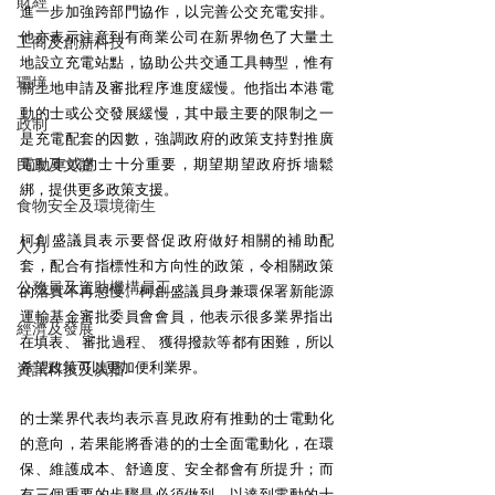
財經
進一步加強跨部門協作，以完善公交充電安排。
他亦表示注意到有商業公司在新界物色了大量土
工商及創新科技
地設立充電站點，協助公共交通工具轉型，惟有
環境
關土地申請及審批程序進度緩慢。他指出本港電
動的士或公交發展緩慢，其中最主要的限制之一
政制
是充電配套的因數，強調政府的政策支持對推廣
電動車或的士十分重要，期望期望政府拆墻鬆
民政及文體
綁，提供更多政策支援。
食物安全及環境衛生
柯創盛議員表示要督促政府做好相關的補助配
人力
套，配合有指標性和方向性的政策，令相關政策
公務員及資助機構員工
的落實不再怠慢。柯創盛議員身兼環保署新能源
運輸基金審批委員會會員，他表示很多業界指出
經濟及發展
在填表、 審批過程、 獲得撥款等都有困難，所以
希望政策可以更加便利業界。
資訊科技及廣播
的士業界代表均表示喜見政府有推動的士電動化
的意向，若果能將香港的的士全面電動化，在環
保、維護成本、舒適度、安全都會有所提升；而
有三個重要的步驟是必須做到，以達到電動的士