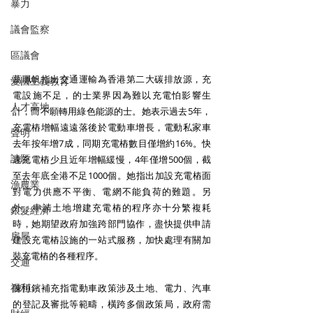
暴力
議會監察
區議會
葛珮帆指出交通運輸為香港第二大碳排放源，充
愛國主義教育
電設施不足，的士業界因為難以充電怕影響生
人才高地
計，而不願轉用綠色能源的士。她表示過去5年，
充電樁增幅遠遠落後於電動車增長，電動私家車
聲明
去年按年增7成，同期充電樁數目僅增約16%。快
請願
速充電樁少且近年增幅緩慢，4年僅增500個，截
至去年底全港不足1000個。她指出加設充電樁面
漁農業
對電力供應不平衡、電網不能負荷的難題。另
外，申請土地增建充電樁的程序亦十分繁複耗
銀髮經濟
時，她期望政府加強跨部門協作，盡快提供申請
房屋
建設充電樁設施的一站式服務，加快處理有關加
裝充電樁的各種程序。
交通
福利
陳恒鑌補充指電動車政策涉及土地、電力、汽車
的登記及審批等範疇，橫跨多個政策局，政府需