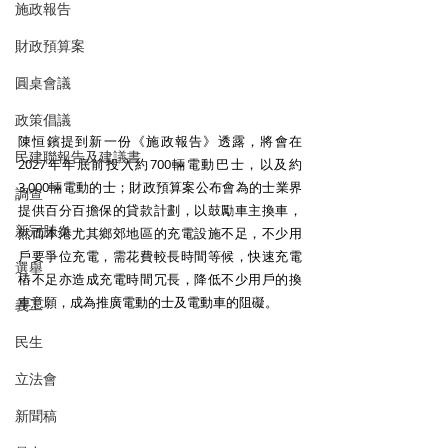
施政報告
財政預算案
圓桌會議
政策倡議
陳恒鑌提到新一份《施政報告》透露，將會在
民建聯報告及建議書
2027年年底前投入約700輛電動巴士，以及約
3,000輛電動的士；財政預算案公布會為的士業界
調查
提供百分百擔保的貸款計劃，以鼓勵車主換車，
新冠肺炎
然而本港尤其鄉郊地區的充電設施不足，不少用
戶要爭位充電，需花費較長時間等候，快速充電
選舉
樁不足亦造成充電時間冗長，降低不少用戶的換
車意願，成為推廣電動的士及電動車的阻礙。
義工
民生
立法會
新聞稿