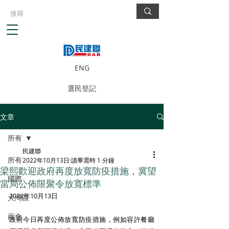
ENG
選民登記
文章
所有
民建聯
所有
2022年10月13日
讀畢需時 1 分鐘
梁熙歡迎政府再度放寬防疫措施，冀望
國際
當局公佈限聚令放寬標準
2022年10月13日
大灣區
兩會
政府今日再度公佈放寬防疫措施，例如容許餐廳