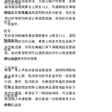
酒吧等處所現場表演、主題公園戶外飲食，並積
司法及法律
極考慮放寬限聚令上限至12人。民建聯衛生事務
民政及青年事務
發言人、立法會議員梁熙對此表示歡迎，肯定當
局以科學原則再度公佈放寬措施，有助於社會進
保安
一步復常。 
教育
對於當局積極考慮放寬限聚令上限至12人，梁熙
醫務衛生
認為當局的方向正確。事實上很多市民也反映戶
外空氣流通，市民在佩戴口罩下傳播風險其實頗
發展
低。故此希望當局可以盡快就此作出公佈放寬標
動物權益
準，以回應市民的需要。 
工商專業
再者，本人早前亦曾就放寬食肆、酒吧時間限制
及入座率上限、取消室內街市及超市的「疫苗通
家庭
行證」要求、取消表演、宗教場所等處所容納量
婦女
上限及重新開放郊野公園燒烤及露營地點等多方
面作出建議，希望在下一階段檢視時，可以優先
少數族裔
將其納入考慮範圍，讓社會進一步朝著復常方向
出發。 
青年民建聯