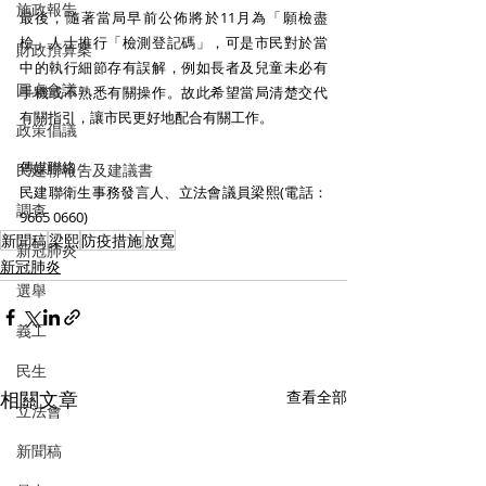
施政報告
最後，隨著當局早前公佈將於11月為「願檢盡
檢」人士推行「檢測登記碼」，可是市民對於當
財政預算案
中的執行細節存有誤解，例如長者及兒童未必有
圓桌會議
手機或不熟悉有關操作。故此希望當局清楚交代
有關指引，讓市民更好地配合有關工作。 
政策倡議
傳媒聯絡：
民建聯報告及建議書
民建聯衛生事務發言人、立法會議員梁熙(電話：
調查
9665 0660) 
新聞稿
梁熙
防疫措施
放寬
新冠肺炎
新冠肺炎
選舉
義工
民生
相關文章
查看全部
立法會
新聞稿