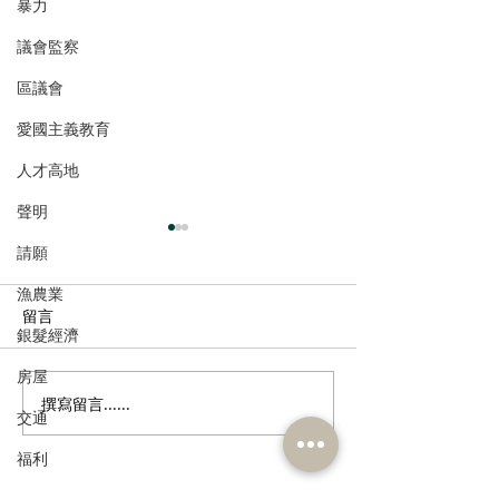
暴力
議會監察
區議會
愛國主義教育
人才高地
聲明
請願
漁農業
留言
銀髮經濟
房屋
撰寫留言......
多了解、規律生活、保持
香港註冊中醫學
交通
社交，有助改善「長新
林蓓茵博士推介
福利
冠」患者負面情緒
湯，助紓緩「長
體疲倦等徵狀