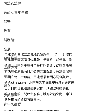
司法及法律
民政及青年事務
保安
教育
醫務衛生
發展
民建聯新界北立法會議員姚銘今日（10日）聯同
動物權益
民建聯北區區議員曾興隆、吳耀祖、胡景鵬、劉
鎮海及社區幹事譚舜予舉行記者會，促請運輸署
工商專業
盡快加強新皇崗口岸公共交通配套，特別是增加
家庭
日間直達巴士服務。民建聯最新問卷調查顯示，
逾八成（82.1%）北區居民不滿意現時只有通宵巴
婦女
士、日間無直達服務的安排，期望政府提供直
達、穩定的日間巴士服務，以應對新皇崗口岸即
少數族裔
將啟用後的迫切通關需求。
青年民建聯