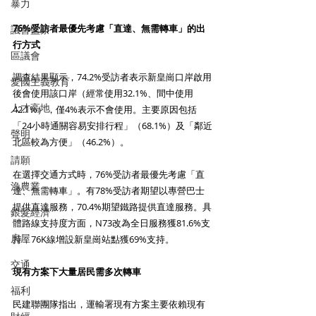
暴力
76%受訪者最優先考慮「直達、無需轉車」的出
議會監察
行方式
區議會
調查結果顯示，74.2%受訪者表示新皇崗口岸啟用
愛國主義教育
後會使用該口岸（經常使用32.1%、間中使用
人才高地
42.1%），僅4%表示不會使用。主要原因包括
「24小時通關容易安排行程」（68.1%）及「鄰近
聲明
北區較為方便」（46.2%）。
請願
在選擇交通方式時，76%受訪者最優先考慮「直
漁農業
達、無需轉車」。有78%受訪者期望以專營巴士
提供直達服務，70.4%期望鐵路提供直達服務。具
銀髮經濟
體路線支持度方面，N73改為全日服務獲81.6%支
房屋
持，76K線增設新皇崗站點獲69%支持。
交通
現有方案下大量居民需多次轉車
福利
民建聯團隊指出，運輸署現有方案主要依賴現有