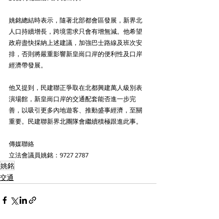
姚銘總結時表示，隨著北部都會區發展，新界北
人口持續增長，跨境需求只會有增無減。他希望
政府盡快採納上述建議，加強巴士路線及班次安
排，否則將嚴重影響新皇崗口岸的便利性及口岸
經濟帶發展。
他又提到，民建聯正爭取在北都興建萬人級別表
演場館，新皇崗口岸的交通配套能否進一步完
善，以吸引更多內地遊客、推動盛事經濟，至關
重要。民建聯新界北團隊會繼續積極跟進此事。
傳媒聯絡
立法會議員姚銘：9727 2787
姚銘
交通