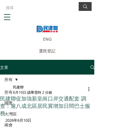
ENG
選民登記
文章
所有
民建聯
所有
6月10日
讀畢需時 2 分鐘
民建聯促加強新皇崗口岸交通配套 調
國際
查：逾八成北區居民冀增加日間巴士服
務
大灣區
2026年6月10日
兩會