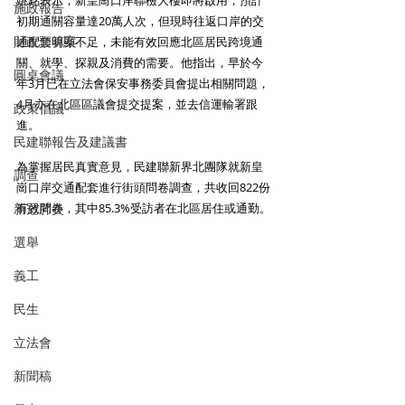
姚銘表示，新皇崗口岸聯檢大樓即將啟用，預計
施政報告
初期通關容量達20萬人次，但現時往返口岸的交
財政預算案
通配套明顯不足，未能有效回應北區居民跨境通
關、就學、探親及消費的需要。他指出，早於今
圓桌會議
年3月已在立法會保安事務委員會提出相關問題，
4月亦在北區區議會提交提案，並去信運輸署跟
政策倡議
進。
民建聯報告及建議書
為掌握居民真實意見，民建聯新界北團隊就新皇
調查
崗口岸交通配套進行街頭問卷調查，共收回822份
新冠肺炎
有效問卷，其中85.3%受訪者在北區居住或通勤。
選舉
義工
民生
立法會
新聞稿