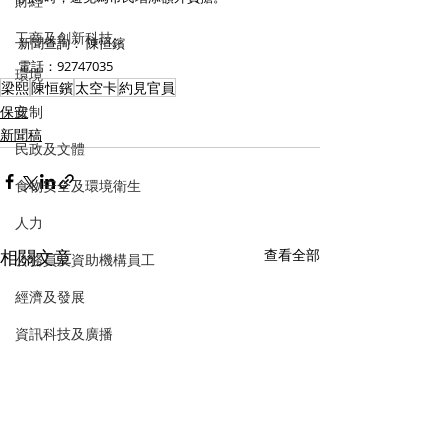
財經
工商及創新科技
新聞查詢： 陳恒鑌
電話：92747035
環境
梁熙
陳恒鑌
太空卡
約見官員
政制
保安
新聞稿
民政及文體
食物安全及環境衛生
人力
相關文章
查看全部
公務員及資助機構員工
經濟及發展
資訊科技及廣播