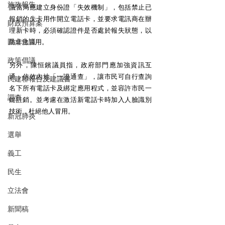
施政報告
議當局應建立身份證「失效機制」，包括禁止已
報銷的失卡用作開立電話卡，並要求電訊商在辦
財政預算案
理新卡時，必須確認證件是否處於報失狀態，以
圓桌會議
防非法冒用。
政策倡議
另外，陳恒鑌議員指，政府部門應加強資訊互
通，仿效內地「一證通查」，讓市民可自行查詢
民建聯報告及建議書
名下所有電話卡及綁定應用程式，並容許市民一
調查
鍵註銷。並考慮在激活新電話卡時加入人臉識別
技術，杜絕他人冒用。
新冠肺炎
選舉
義工
民生
立法會
新聞稿