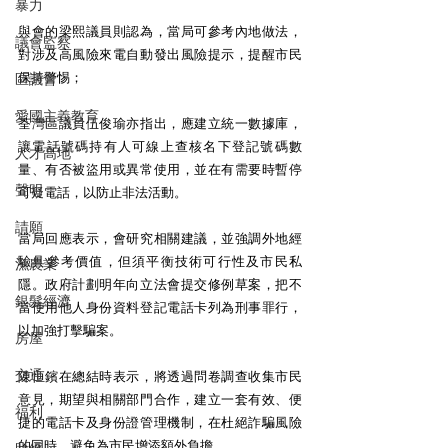
暴力
與會的梁熙議員則認為，當局可參考內地做法，
議會監察
對涉及高風險來電自動發出風險提示，提醒市民
保持警惕；
區議會
愛國主義教育
荃灣區議員伍俊瑜亦指出，應建立統一數據庫，
讓電話號碼持有人可線上查核名下登記號碼數
人才高地
量、有否被盜用或異常使用，並在有需要時暫停
聲明
可疑電話，以防止非法活動。
請願
當局回應表示，會研究相關建議，並強調外地經
驗具參考價值，但須平衡技術可行性及市民私
漁農業
隱。政府計劃明年向立法會提交修例草案，把不
銀髮經濟
當使用他人身份資料登記電話卡列為刑事罪行，
以加強打擊騙案。
房屋
交通
陳恒鑌在總結時表示，將透過問卷調查收集市民
意見，期望與相關部門合作，建立一套有效、便
福利
捷的電話卡及身份證管理機制，在杜絕詐騙風險
的同時，避免為市民增添額外負擔。