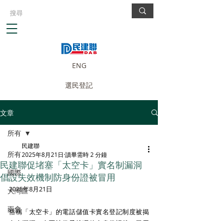
ENG
選民登記
文章
所有
民建聯
所有
2025年8月21日
讀畢需時 2 分鐘
民建聯促堵塞「太空卡」實名制漏洞
國際
倡設失效機制防身份證被冒用
2025年8月21日
大灣區
兩會
俗稱「太空卡」的電話儲值卡實名登記制度被揭