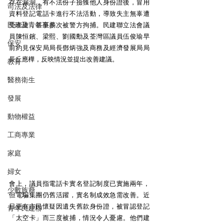
存在漏洞，有不法份子撿獲他人身份證後，冒用
司法及法律
資料登記電話卡進行不法活動，導致失主無辜遭
民政及青年事務
受牽連，甚至多次被警方拘捕。民建聯立法會議
員陳恒鑌、梁熙、劉國勳及荃灣區議員伍俊瑜早
保安
前約見保安局局長鄧炳強及商務及經濟發展局局
長丘應樺，反映情況並提出改善建議。
教育
醫務衛生
發展
動物權益
工商專業
家庭
婦女
會上，議員指電話卡實名登記制度已實施兩年，
少數族裔
但電騙集團仍舊活躍，實名制成效急需改善。近
日更有市民懷疑因遺失舊款身份證，被冒認登記
青年民建聯
「太空卡」而三度被捕，情況令人憂慮。他們建