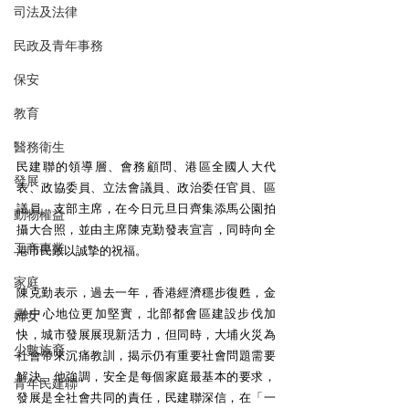
司法及法律
民政及青年事務
保安
教育
醫務衛生
民建聯的領導層、會務顧問、港區全國人大代
發展
表、政協委員、立法會議員、政治委任官員、區
議員、支部主席，在今日元旦日齊集添馬公園拍
動物權益
攝大合照，並由主席陳克勤發表宣言，同時向全
工商專業
港市民致以誠摯的祝福。
家庭
陳克勤表示，過去一年，香港經濟穩步復甦，金
融中心地位更加堅實，北部都會區建設步伐加
婦女
快，城市發展展現新活力，但同時，大埔火災為
少數族裔
社會帶來沉痛教訓，揭示仍有重要社會問題需要
解決。他強調，安全是每個家庭最基本的要求，
青年民建聯
發展是全社會共同的責任，民建聯深信，在「一