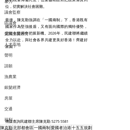
暴力
位，切實解決社會困難。
議會監察
最後，陳克勤強調在「一國兩制」下，香港既有
區議會
國家作為堅強後盾，又有面向國際的獨特優勢，
定能在變局中把握新機。2026年，民建聯將繼續
愛國主義教育
全力以赴，與社會各界共建更美好香港！齊建好
人才高地
家園！
聲明
請願
漁農業
銀髮經濟
房屋
交通
福利
傳媒查詢民建聯主席陳克勤 5275 5581
陳克勤
北部都會區
一國兩制
愛國者治港
十五五規劃