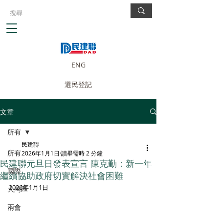
ENG
選民登記
文章
所有
民建聯
所有
2026年1月1日
讀畢需時 2 分鐘
民建聯元旦日發表宣言 陳克勤：新一年
國際
繼續協助政府切實解決社會困難
2026年1月1日
大灣區
兩會