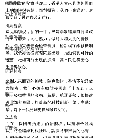
施政報告
國兩制」的堅實基礎上，香港人素來具備迎難而
上的韌性與智慧，面對挑戰，我們不會退縮；肩
財政預算案
負使命，民建聯必定前行。
圓桌會議
陳克勤續說，新的一年，民建聯將繼續向特區政
政策倡議
府出謀獻策，同心協力，做好大埔火災的善後工
作，包括完善安全檢查制度、檢討樓宇維修機制
民建聯報告及建議書
等。我們亦會從實際問題出發，推動切實可行的
調查
改革，杜絕可能出現的漏洞，讓市民住得安心、
生活得放心。
新冠肺炎
談到未來面對的挑戰，陳克勤指，香港不能只做
選舉
旁觀者，我們必須主動對接國家「十五五」規
義工
劃，發揮香港的金融、貿易、航運優勢，加快建
設北部都會區，打造新的科技創新引擎，主動出
民生
擊，為下一代開闢更廣闊發展空間。
立法會
而在「愛國者治港」的新階段，民建聯全體成
新聞稿
員，將會繼續扎根社區，認真聆聽街坊的心聲，
我們既要傳遞民意，也要協助政府把政策落實到