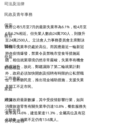
司法及法律
民政及青年事務
保安
政府公布5月至7月的最新失業率為6.1%，較4月至
6月6.2%相近。但失業人數由24萬700人，則微升
教育
至24萬2500人。立法會人力事務委員會主席鄭泳
醫務衛生
舜稱，失業率仍處於高位。而因應最近一輪新冠
肺炎疫情爆發，禁業令及禁晚市堂食等措施延
發展
續，相信就業環境仍然非常嚴峻，失業率有機會
再度回升，故此，鄭建議除了第二輪就業計劃
動物權益
外，政府必須加快開創及招聘有時限的公私營職
工商專業
位，並聆聽民意，推出現金補助措施，支援失業
及開工不足市民。 
家庭
婦女
根據政府最新數據，其中受疫情影響行業，如與
消費旅遊零售有關失業率仍達10.8%，餐飲服務失
少數族裔
業率為14.6%，建造業達11.3%，全屬高位及有惡
化跡象，就業不足仍有13.6萬人。 
青年民建聯