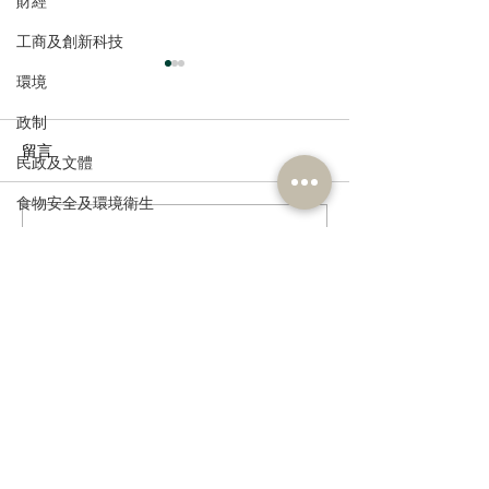
財經
工商及創新科技
環境
政制
留言
民政及文體
食物安全及環境衛生
撰寫留言......
多了解、規律生活、保持
香港註冊中醫學
人力
社交，有助改善「長新
林蓓茵博士推介
公務員及資助機構員工
冠」患者負面情緒
湯，助紓緩「長
體疲倦等徵狀
經濟及發展
訂閱《建聞》電子版和其他電子
資訊科技及廣播
資訊