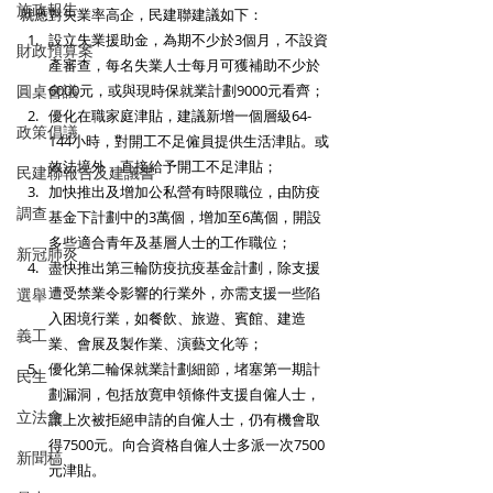
施政報告
就應對失業率高企，民建聯建議如下： 
設立失業援助金，為期不少於3個月，不設資
財政預算案
產審查，每名失業人士每月可獲補助不少於
6000元，或與現時保就業計劃9000元看齊； 
圓桌會議
優化在職家庭津貼，建議新增一個層級64-
政策倡議
144小時，對開工不足僱員提供生活津貼。或
效法境外，直接給予開工不足津貼； 
民建聯報告及建議書
加快推出及增加公私營有時限職位，由防疫
調查
基金下計劃中的3萬個，增加至6萬個，開設
多些適合青年及基層人士的工作職位； 
新冠肺炎
盡快推出第三輪防疫抗疫基金計劃，除支援
遭受禁業令影響的行業外，亦需支援一些陷
選舉
入困境行業，如餐飲、旅遊、賓館、建造
義工
業、會展及製作業、演藝文化等； 
優化第二輪保就業計劃細節，堵塞第一期計
民生
劃漏洞，包括放寛申領條件支援自僱人士，
立法會
讓上次被拒絕申請的自僱人士，仍有機會取
得7500元。向合資格自僱人士多派一次7500
新聞稿
元津貼。 