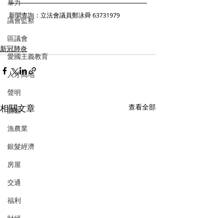
暴力
新聞查詢：立法會議員鄭泳舜 63731979
議會監察
區議會
新冠肺炎
愛國主義教育
人才高地
聲明
相關文章
查看全部
請願
漁農業
銀髮經濟
房屋
交通
福利