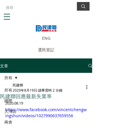
ENG
選民登記
文章
所有
民建聯
所有
2020年8月19日
讀畢需時 2 分鐘
民建聯回應最新失業率
國際
2020.08.19
https://www.facebook.com/vincentchengw
大灣區
ingshun/videos/1027990637659556
兩會