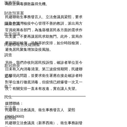
施政報告
為防止病毒擴散贏得先機。 
財政預算案
民建聯衛生事務發言人、立法會議員梁熙，要求
汲取竹篙灣檢疫中心管理不善的教訓，派出局方
圓桌會議
官員統籌各部門，為逸葵樓居民各方面的需求作
政策倡議
出支援，不要再讓居民求助無門。此外，當局亦
要協調好檢測、送飯等的安排，如分時段檢測，
民建聯報告及建議書
避免居民聚集增加染疫風險。 
調查
另外，我們亦收到居民投訴指，確診者單位至今
新冠肺炎
日未有入內消毒清潔。第三波疫情期間，民建聯
已發現此問題，並要求衛生署應在接走確診者時
選舉
對單位進行徹底消毒，但疫情已經爆發一次又一
義工
次，有關安排一直未有改進，實在讓人失望。 
民生
媒體聯絡： 
立法會
民建聯立法會議員、衞生事務發言人　梁熙 
(9665 0660)
新聞稿
民建聯立法會議員（新界西南）、衛生事務副發