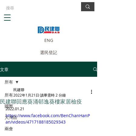
ENG
選民登記
文章
所有
民建聯
所有
2022年1月21日
讀畢需時 2 分鐘
民建聯回應葵涌邨逸葵樓家居檢疫
國際
2022.01.21
https://www.facebook.com/BenChanHanP
大灣區
an/videos/4717188185029343
兩會