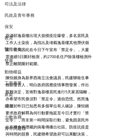
司法及法律
民政及青年事務
保安
葵涌邨逸葵樓出現大規模疫症爆發，多名居民及
教育
工作人士染疫，為找出及堵截逸葵樓其他潛伏個
醫務衛生
案，當局因此在今日下午宣布「禁足令」，大廈
需連續5日圍封檢測，約2700名住戶除落樓檢測外
發展
禁止離開圍封範圍。 
動物權益
陳恒鑌身為新界西南立法會議員，民建聯衞生事
工商專業
務副發言人，明白政府因應疫情事態發展，作出
艱難決定，宣佈對逸葵樓居民進行5天家居隔離，
家庭
亦希望市民毋須對「禁足令」過份恐慌。然而逸
婦女
葵樓於昨日已知悉有多個單位有人確診，陳恒鑌
要求政府解釋為何行動要拖延至今日才實行「禁
少數族裔
足令」，而非第一時間採取行動，避免因居民外
出有機會將潛藏的病毒傳播出社區。防疫抗疫是
青年民建聯
與時間的競賽，民建聯希望政府可以果斷決策，