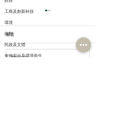
財經
工商及創新科技
環境
政制
留言
民政及文體
食物安全及環境衛生
撰寫留言......
多了解、規律生活、保持
香港註冊中醫學
社交，有助改善「長新
林蓓茵博士推介
人力
冠」患者負面情緒
湯，助紓緩「長
公務員及資助機構員工
體疲倦等徵狀
經濟及發展
訂閱《建聞》電子版和其他電子
資訊
資訊科技及廣播