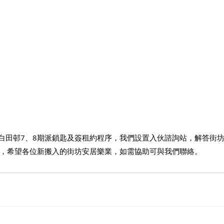
動白田邨7、8期派鎖匙及簽租約程序，我們設置入伙諮詢站，解答街
，希望各位新搬入的街坊安居樂業，如需協助可與我們聯絡。