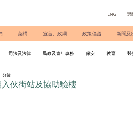
ENG
選
們
架構
宣言、政綱
政策倡議
新聞及
司法及法律
民政及青年事務
保安
教育
醫
1 分鐘
庭
婦女
少數族裔
青年民建聯
施政報告
財
期入伙街站及協助驗樓
書
調查
新冠肺炎
選舉
義工
民生
立