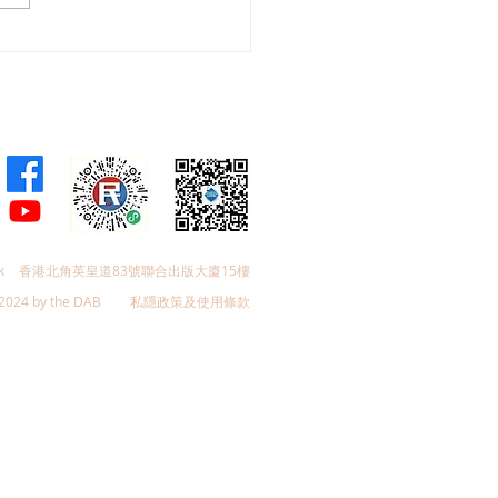
租金加幅溫和 關注基層收
後問題
k
香港北角英皇道83號聯合出版大廈15樓
2024 by the DAB
私隱政策及使用條款