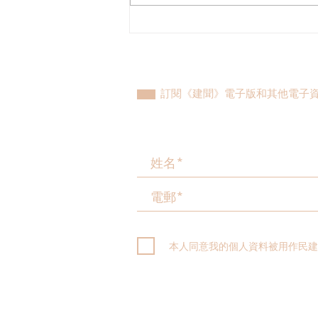
「幸福北都系列——打造北都
宜居空間」圓桌會議
訂閱《建聞》電子版和其他電子
本人同意我的個人資料被用作民建