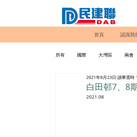
首頁
認識我
所有
國際
大灣區
兩會
2021年8月23日
讀畢需時 
動物權益
工商專業
家
白田邨7、8
2021.08
政策倡議
民建聯報告及建議
暴力
議會監察
區議會