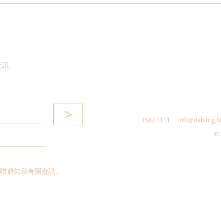
姚銘回應洪水橋片區接兩標書
公屋
入滯
資訊
>
3582 1111
info@dab.org.h
© 
聯通知我有關資訊。