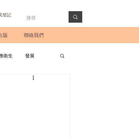
民登記
出版
聯絡我們
務衛生
發展
政預算案
圓桌會議
法會
新聞稿