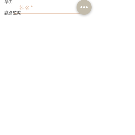
暴力
議會監察
區議會
愛國主義教育
>
人才高地
聲明
本人同意我的個人資料被用
請願
作民建聯通知我有關資訊。
漁農業
銀髮經濟
房屋
交通
3582 1111
福利
info@dab.org.hk