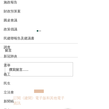
施政報告
財政預算案
圓桌會議
政策倡議
民建聯報告及建議書
調查
留言
新冠肺炎
選舉
撰寫留言......
姚銘回應洪水橋片區接兩
公屋租金加幅溫
義工
標書
層收入滯後問題
民生
立法會
訂閱《建聞》電子版和其他電子
新聞稿
資訊